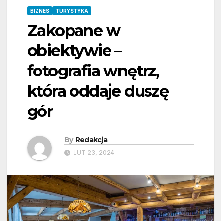
BIZNES
TURYSTYKA
Zakopane w
obiektywie –
fotografia wnętrz,
która oddaje duszę
gór
By
Redakcja
LUT 23, 2024