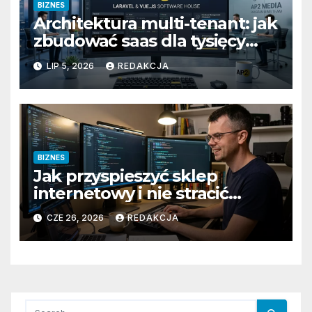
BIZNES
Architektura multi-tenant: jak
zbudować saas dla tysięcy
klientów
LIP 5, 2026
REDAKCJA
BIZNES
Jak przyspieszyć sklep
internetowy i nie stracić
klientów
CZE 26, 2026
REDAKCJA