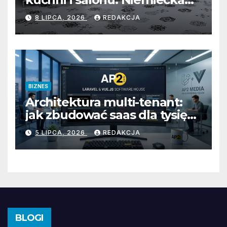
precyzja, unikalna mozaika i
8 LIPCA, 2026
REDAKCJA
uniwersalny styl
BIZNES
Architektura multi-tenant:
jak zbudować saas dla tysięcy
klientów
5 LIPCA, 2026
REDAKCJA
BLOGI