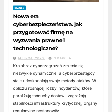
BIZNES
Nowa era
cyberbezpieczeństwa. jak
przygotować firmę na
wyzwania prawne i
technologiczne?
14 LIPCA, 2026
REDAKCJA
Krajobraz cyberzagrożeń zmienia się
niezwykle dynamicznie, a cyberprzestępcy
stale udoskonalają swoje metody ataków. W
obliczu rosnącej liczby incydentów, które
paraliżują łańcuchy dostaw i zagrażają
stabilności infrastruktury krytycznej, organy
regulacyjne postanowiły…