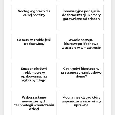
Nocleg w górach dla
Innowacyjne podejście
dużej rodziny
do fermentacji - komory
garownicze od crispan
Co musisz zrobić, jeśli
Awarie sprzętu
tracisz włosy
biurowego i fachowe
wsparcie w tym zakresie
Smaczne krówki
Czy kredyt hipoteczny
reklamowe w
przyspieszy nam budowę
opakowaniach z
domu?
wybranym logo
Wykorzystanie
Mocny insektycyd który
nowoczesnych
wspomoże wasze rośliny
technologii w nauczaniu
uprawne
dzieci