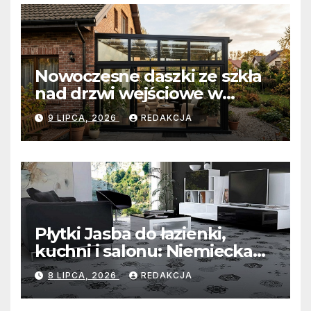
Nowoczesne daszki ze szkła
nad drzwi wejściowe w
Białobrzegach: Połączenie
9 LIPCA, 2026
REDAKCJA
minimalistycznej estetyki z
bezkompromisową ochroną
wejścia
Płytki Jasba do łazienki,
kuchni i salonu: Niemiecka
precyzja, unikalna mozaika i
8 LIPCA, 2026
REDAKCJA
uniwersalny styl