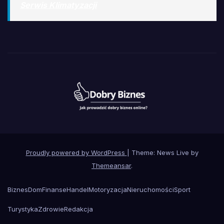
Serwis Klimatyzacji
Proudly powered by WordPress
|
Theme: News Live by
Themeansar
.
Biznes
Dom
Finanse
Handel
Motoryzacja
Nieruchomości
Sport
Turystyka
Zdrowie
Redakcja