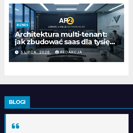
BIZNES
Architektura multi-tenant:
jak zbudować saas dla tysięcy
klientów
5 LIPCA, 2026
REDAKCJA
BLOGI