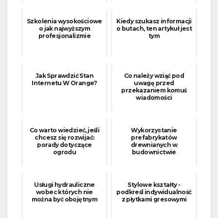
Szkolenia wysokościowe
Kiedy szukasz informacji
o jak najwyższym
o butach, ten artykuł jest
profesjonalizmie
tym
Jak Sprawdzić Stan
Co należy wziąć pod
Internetu W Orange?
uwagę przed
przekazaniem komuś
wiadomości
Co warto wiedzieć, jeśli
Wykorzystanie
chcesz się rozwijać:
prefabrykatów
porady dotyczące
drewnianych w
ogrodu
budownictwie
Usługi hydrauliczne
Stylowe kształty -
wobec których nie
podkreśl indywidualność
można być obojętnym
z płytkami gresowymi