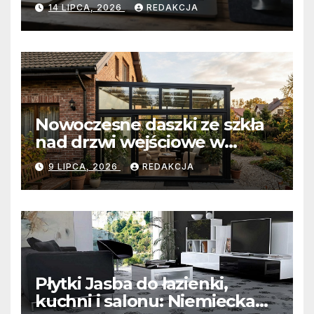
przygotować firmę na
14 LIPCA, 2026
REDAKCJA
wyzwania prawne i
technologiczne?
Nowoczesne daszki ze szkła
nad drzwi wejściowe w
Białobrzegach: Połączenie
9 LIPCA, 2026
REDAKCJA
minimalistycznej estetyki z
bezkompromisową ochroną
wejścia
Płytki Jasba do łazienki,
kuchni i salonu: Niemiecka