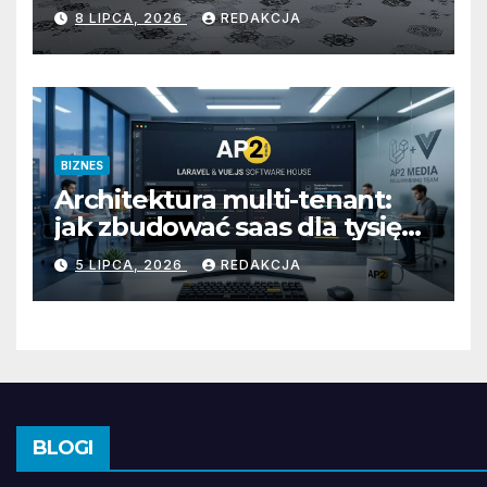
precyzja, unikalna mozaika i
8 LIPCA, 2026
REDAKCJA
uniwersalny styl
BIZNES
Architektura multi-tenant:
jak zbudować saas dla tysięcy
klientów
5 LIPCA, 2026
REDAKCJA
BLOGI