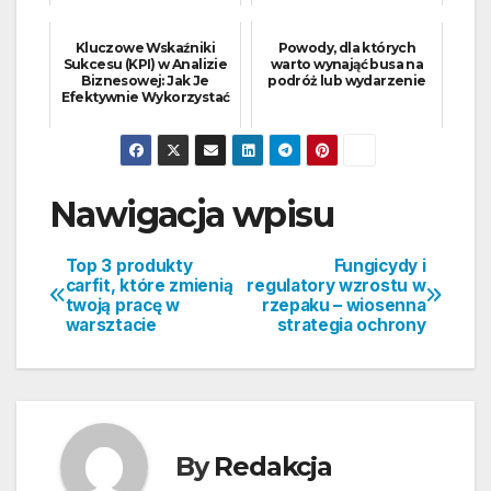
Kluczowe Wskaźniki
Powody, dla których
Sukcesu (KPI) w Analizie
warto wynająć busa na
Biznesowej: Jak Je
podróż lub wydarzenie
Efektywnie Wykorzystać
Nawigacja wpisu
Top 3 produkty
Fungicydy i
carfit, które zmienią
regulatory wzrostu w
twoją pracę w
rzepaku – wiosenna
warsztacie
strategia ochrony
By
Redakcja