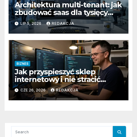
Architektura multi-tenant: jak
zbudować saas dla tysięcy
klientów
LIP 5, 2026
REDAKCJA
BIZNES
Jak przyspieszyć sklep
internetowy i nie stracić
klientów
CZE 26, 2026
REDAKCJA