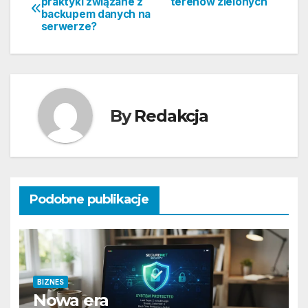
praktyki związane z
terenów zielonych
backupem danych na
serwerze?
By
Redakcja
Podobne publikacje
BIZNES
Nowa era