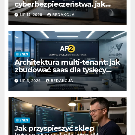
cyberbezpieczeństwa. jak
przygotować firmę na
LIP 14, 2026
REDAKCJA
wyzwania prawne i
technologiczne?
BIZNES
Architektura multi-tenant: jak
zbudować saas dla tysięcy
klientów
LIP 5, 2026
REDAKCJA
BIZNES
Jak przyspieszyć sklep