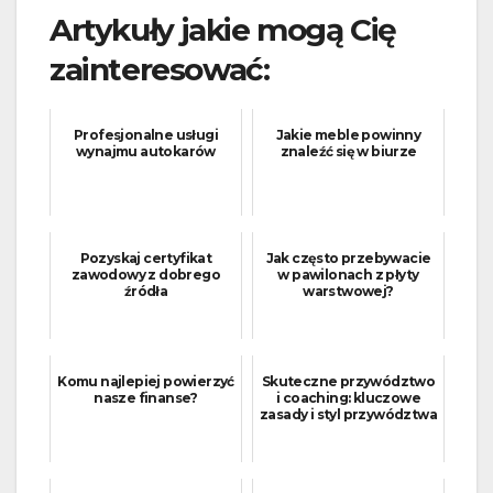
Artykuły jakie mogą Cię
zainteresować:
Profesjonalne usługi
Jakie meble powinny
wynajmu autokarów
znaleźć się w biurze
Pozyskaj certyfikat
Jak często przebywacie
zawodowy z dobrego
w pawilonach z płyty
źródła
warstwowej?
Komu najlepiej powierzyć
Skuteczne przywództwo
nasze finanse?
i coaching: kluczowe
zasady i styl przywództwa