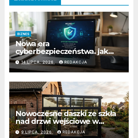
BIZNES
Nowa era
cyberbezpieczeństwa. jak
przygotować firmę na
14 LIPCA, 2026
REDAKCJA
wyzwania prawne i
technologiczne?
Nowoczesne daszki ze szkła
nad drzwi wejściowe w
Białobrzegach: Połączenie
9 LIPCA, 2026
REDAKCJA
minimalistycznej estetyki z