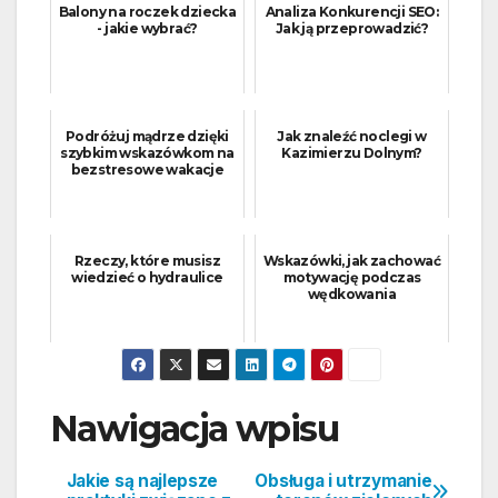
Balony na roczek dziecka
Analiza Konkurencji SEO:
- jakie wybrać?
Jak ją przeprowadzić?
Podróżuj mądrze dzięki
Jak znaleźć noclegi w
szybkim wskazówkom na
Kazimierzu Dolnym?
bezstresowe wakacje
Rzeczy, które musisz
Wskazówki, jak zachować
wiedzieć o hydraulice
motywację podczas
wędkowania
Nawigacja wpisu
Jakie są najlepsze
Obsługa i utrzymanie