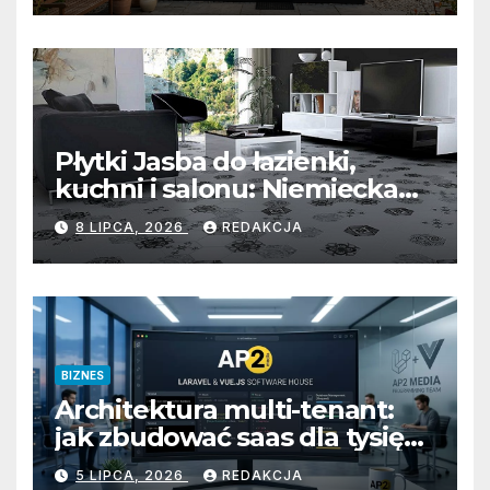
bezkompromisową ochroną
wejścia
Płytki Jasba do łazienki,
kuchni i salonu: Niemiecka
precyzja, unikalna mozaika i
8 LIPCA, 2026
REDAKCJA
uniwersalny styl
BIZNES
Architektura multi-tenant:
jak zbudować saas dla tysięcy
klientów
5 LIPCA, 2026
REDAKCJA