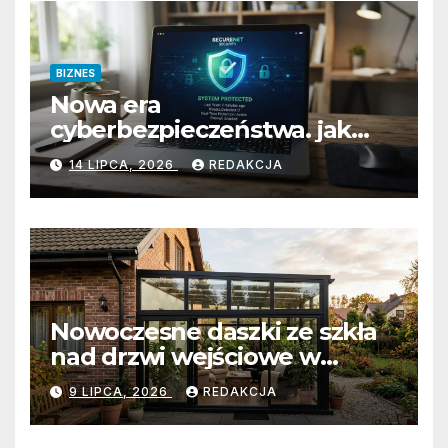
BIZNES
Nowa era
cyberbezpieczeństwa. jak
przygotować firmę na
14 LIPCA, 2026
REDAKCJA
wyzwania prawne i
technologiczne?
Nowoczesne daszki ze szkła
nad drzwi wejściowe w
Białobrzegach: Połączenie
9 LIPCA, 2026
REDAKCJA
minimalistycznej estetyki z
bezkompromisową ochroną