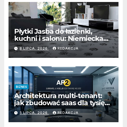
wejścia
Płytki Jasba do łazienki,
kuchni i salonu: Niemiecka
precyzja, unikalna mozaika i
8 LIPCA, 2026
REDAKCJA
uniwersalny styl
BIZNES
Architektura multi-tenant:
jak zbudować saas dla tysięcy
klientów
5 LIPCA, 2026
REDAKCJA