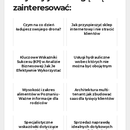
zainteresować:
Czym na co dzień
Jak przyspieszyć sklep
ładujesz swojego drona?
internetowy i nie stracić
klientów
Kluczowe Wskaźniki
Usługi hydrauliczne
Sukcesu (KPI) w Analizie
wobec których nie
Biznesowej: Jak Je
można być obojętnym
Efektywnie Wykorzystać
Wysokość i zakres
Architektura multi-
alimentów w Poznaniu -
tenant: jak zbudować
Ważne informacje dla
saas dla tysięcy klientów
rodziców
Specjalistyczne
Sprzedaż naprawdę
wskazówki dotyczące
idealnych dotykowych