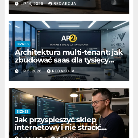
przygotować firmę na
LIP 14, 2026
REDAKCJA
wyzwania prawne i
technologiczne?
BIZNES
Architektura multi-tenant: jak
zbudować saas dla tysięcy
klientów
LIP 5, 2026
REDAKCJA
BIZNES
Jak przyspieszyć sklep
internetowy i nie stracić
klientów