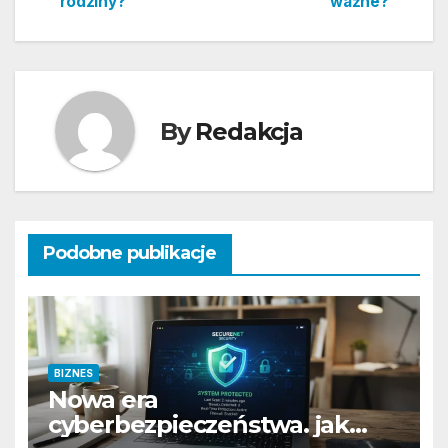
rodziny?
ważne?
By
Redakcja
Podobne publikacje
BIZNES
Nowa era
cyberbezpieczeństwa. jak