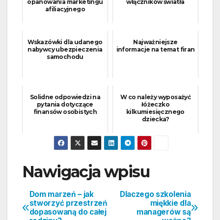
opanowania marketingu
włączników światła
afiliacyjnego
Wskazówki dla udanego
Najważniejsze
nabywcy ubezpieczenia
informacje na temat firan
samochodu
Solidne odpowiedzi na
W co należy wyposażyć
pytania dotyczące
łóżeczko
finansów osobistych
kilkumiesięcznego
dziecka?
Nawigacja wpisu
Dom marzeń – jak
Dlaczego szkolenia
stworzyć przestrzeń
miękkie dla
dopasowaną do całej
managerów są