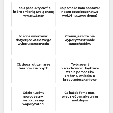
Top 3 produkty carfit,
Co pomoże nam poprawić
które zmienią twoją pracę
nasze bezpieczeństwo
w warsztacie
wokół naszego domu?
Solidne wskazówki
Czemu jeszcze nie
dotyczące właściwego
wypożyczasz sobie
wyboru samochodu
samochodów?
Obsługa i utrzymanie
Twój agent
terenów zielonych
nieruchomości będzie w
stanie pomóc Ci w
złożeniu wniosku o
kredyt mieszkaniowy
Gdzie kupimy
Co każda firma musi
nowoczesny i
wiedzieć o marketingu
współczesny
mobilnym
waporyzator?