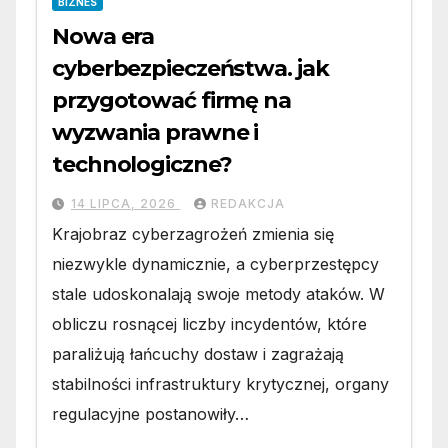
BIZNES
Nowa era
cyberbezpieczeństwa. jak
przygotować firmę na
wyzwania prawne i
technologiczne?
14 LIPCA, 2026
REDAKCJA
Krajobraz cyberzagrożeń zmienia się
niezwykle dynamicznie, a cyberprzestępcy
stale udoskonalają swoje metody ataków. W
obliczu rosnącej liczby incydentów, które
paraliżują łańcuchy dostaw i zagrażają
stabilności infrastruktury krytycznej, organy
regulacyjne postanowiły…