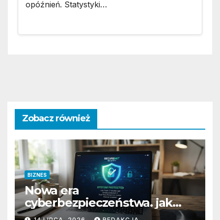
opóźnień. Statystyki…
Zobacz również
BIZNES
Nowa era
cyberbezpieczeństwa. jak
przygotować firmę na
14 LIPCA, 2026
REDAKCJA