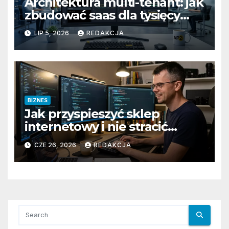
Architektura multi-tenant: jak
zbudować saas dla tysięcy
klientów
LIP 5, 2026
REDAKCJA
BIZNES
Jak przyspieszyć sklep
internetowy i nie stracić
klientów
CZE 26, 2026
REDAKCJA