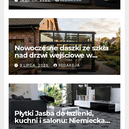
wyzwania prawne i
technologiczne?
Nowoczesne daszki ze szkła
nad drzwi wejściowe w
Białobrzegach: Połączenie
9 LIPCA, 2026
REDAKCJA
minimalistycznej estetyki z
bezkompromisową ochroną
wejścia
Płytki Jasba do łazienki,
kuchni i salonu: Niemiecka
precyzja, unikalna mozaika i