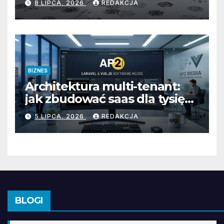
8 LIPCA, 2026
REDAKCJA
uniwersalny styl
BIZNES
Architektura multi-tenant:
jak zbudować saas dla tysięcy
klientów
5 LIPCA, 2026
REDAKCJA
BLOGI