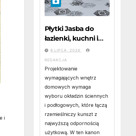
Płytki Jasba do
łazienki, kuchni i
salonu: Niemiecka
8 LIPCA, 2026
precyzja, unikalna
REDAKCJA
mozaika i
Projektowanie
uniwersalny styl
wymagających wnętrz
domowych wymaga
wyboru okładzin ściennych
i podłogowych, które łączą
rzemieślniczy kunszt z
e i
najwyższą odpornością
użytkową. W ten kanon
,