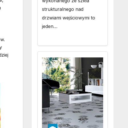
wykonanego ze szkła
m
strukturalnego nad
drzwiami wejściowymi to
jeden…
ów.
y
ziej