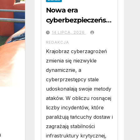
Nowa era
cyberbezpieczeńst
wa. jak
14 LIPCA, 2026
przygotować firmę
REDAKCJA
na wyzwania
Krajobraz cyberzagrożeń
prawne i
zmienia się niezwykle
technologiczne?
dynamicznie, a
cyberprzestępcy stale
udoskonalają swoje metody
ataków. W obliczu rosnącej
liczby incydentów, które
paraliżują łańcuchy dostaw i
zagrażają stabilności
u
infrastruktury krytycznej,