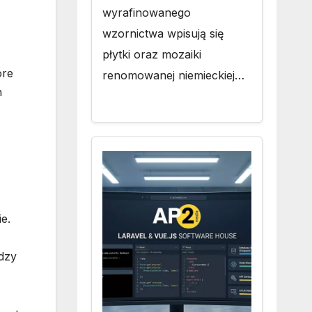
wyrafinowanego
wzornictwa wpisują się
płytki oraz mozaiki
óre
renomowanej niemieckiej…
h
e.
dzy