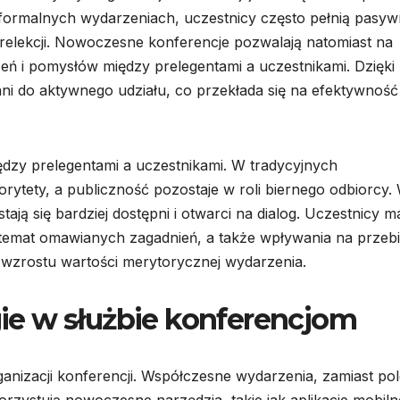
formalnych wydarzeniach, uczestnicy często pełnią pasy
 prelekcji. Nowoczesne konferencje pozwalają natomiast na
eń i pomysłów między prelegentami a uczestnikami. Dzięki
ani do aktywnego udziału, co przekłada się na efektywność
ędzy prelegentami a uczestnikami. W tradycyjnych
rytety, a publiczność pozostaje w roli biernego odbiorcy.
ają się bardziej dostępni i otwarci na dialog. Uczestnicy m
temat omawianych zagadnień, a także wpływania na przeb
o wzrostu wartości merytorycznej wydarzenia.
e w służbie konferencjom
anizacji konferencji. Współczesne wydarzenia, zamiast po
rzystują nowoczesne narzędzia, takie jak aplikacje mobiln