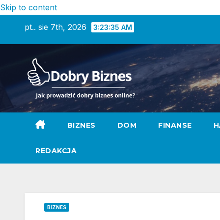
Skip to content
pt.. sie 7th, 2026
3:23:36 AM
BIZNES
DOM
FINANSE
H
REDAKCJA
BIZNES