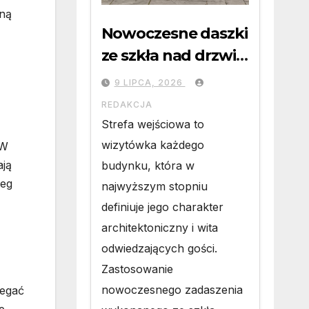
wną
Nowoczesne daszki
ze szkła nad drzwi
wejściowe w
9 LIPCA, 2026
Białobrzegach:
REDAKCJA
Połączenie
Strefa wejściowa to
minimalistycznej
wizytówka każdego
 W
estetyki z
ają
budynku, która w
ieg
bezkompromisową
najwyższym stopniu
definiuje jego charakter
ochroną wejścia
architektoniczny i wita
odwiedzających gości.
Zastosowanie
nowoczesnego zadaszenia
legać
e,