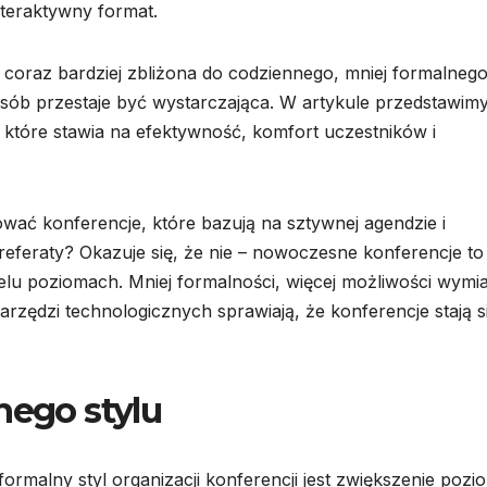
nteraktywny format.
t coraz bardziej zbliżona do codziennego, mniej formalneg
posób przestaje być wystarczająca. W artykule przedstawim
które stawia na efektywność, komfort uczestników i
wać konferencje, które bazują na sztywnej agendzie i
eferaty? Okazuje się, że nie – nowoczesne konferencje to
elu poziomach. Mniej formalności, więcej możliwości wymi
zędzi technologicznych sprawiają, że konferencje stają s
nego stylu
ormalny styl organizacji konferencji jest zwiększenie pozi