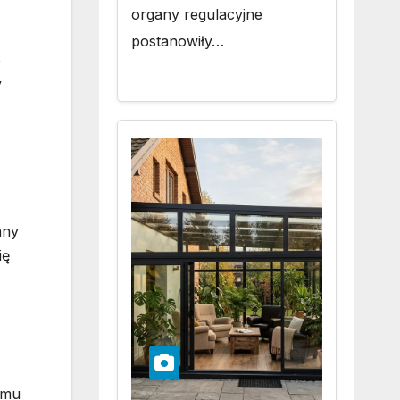
organy regulacyjne
postanowiły…
o
y
any
ię
omu