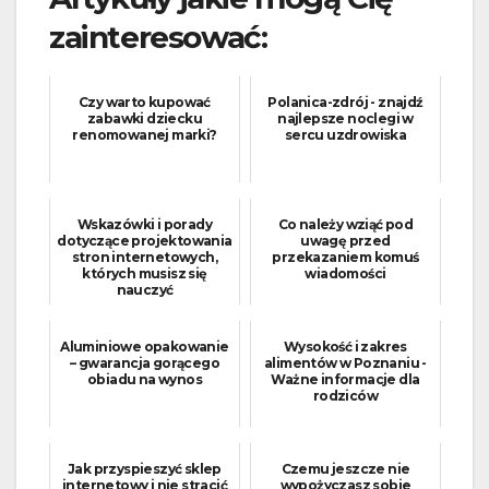
zainteresować:
Czy warto kupować
Polanica-zdrój - znajdź
zabawki dziecku
najlepsze noclegi w
renomowanej marki?
sercu uzdrowiska
Wskazówki i porady
Co należy wziąć pod
dotyczące projektowania
uwagę przed
stron internetowych,
przekazaniem komuś
których musisz się
wiadomości
nauczyć
Aluminiowe opakowanie
Wysokość i zakres
– gwarancja gorącego
alimentów w Poznaniu -
obiadu na wynos
Ważne informacje dla
rodziców
Jak przyspieszyć sklep
Czemu jeszcze nie
internetowy i nie stracić
wypożyczasz sobie