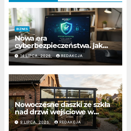
BIZNES
Nowa era
cyberbezpieczeństwa. jak
przygotować firmę na
14 LIPCA, 2026
REDAKCJA
wyzwania prawne i
technologiczne?
Nowoczesne daszki ze szkła
nad drzwi wejściowe w
Białobrzegach: Połączenie
9 LIPCA, 2026
REDAKCJA
minimalistycznej estetyki z