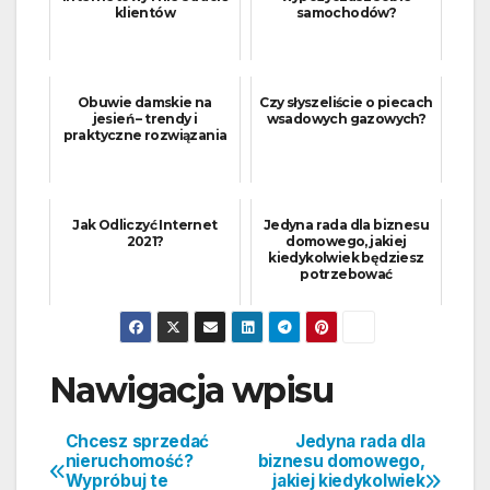
klientów
samochodów?
Obuwie damskie na
Czy słyszeliście o piecach
jesień – trendy i
wsadowych gazowych?
praktyczne rozwiązania
Jak Odliczyć Internet
Jedyna rada dla biznesu
2021?
domowego, jakiej
kiedykolwiek będziesz
potrzebować
Nawigacja wpisu
Chcesz sprzedać
Jedyna rada dla
nieruchomość?
biznesu domowego,
Wypróbuj te
jakiej kiedykolwiek