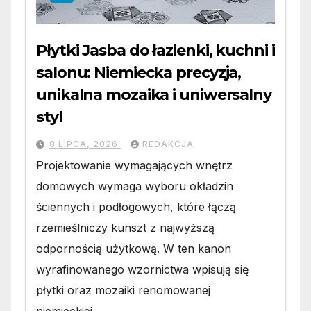
Płytki Jasba do łazienki, kuchni i
salonu: Niemiecka precyzja,
unikalna mozaika i uniwersalny
styl
8 LIPCA, 2026
REDAKCJA
Projektowanie wymagających wnętrz
domowych wymaga wyboru okładzin
ściennych i podłogowych, które łączą
rzemieślniczy kunszt z najwyższą
odpornością użytkową. W ten kanon
wyrafinowanego wzornictwa wpisują się
płytki oraz mozaiki renomowanej
niemieckiej…