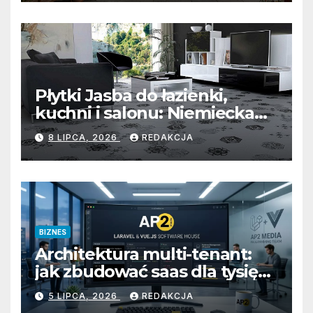
bezkompromisową ochroną
wejścia
Płytki Jasba do łazienki,
kuchni i salonu: Niemiecka
precyzja, unikalna mozaika i
8 LIPCA, 2026
REDAKCJA
uniwersalny styl
BIZNES
Architektura multi-tenant:
jak zbudować saas dla tysięcy
klientów
5 LIPCA, 2026
REDAKCJA