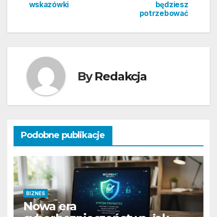
wskazówki
będziesz
potrzebować
By
Redakcja
Podobne publikacje
BIZNES
Nowa era