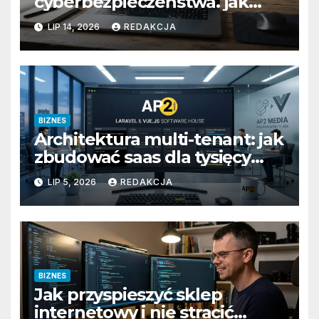
cyberbezpieczeństwa. jak
przygotować firmę na
LIP 14, 2026
REDAKCJA
wyzwania prawne i
technologiczne?
BIZNES
Architektura multi-tenant: jak
zbudować saas dla tysięcy
klientów
LIP 5, 2026
REDAKCJA
BIZNES
Jak przyspieszyć sklep
internetowy i nie stracić